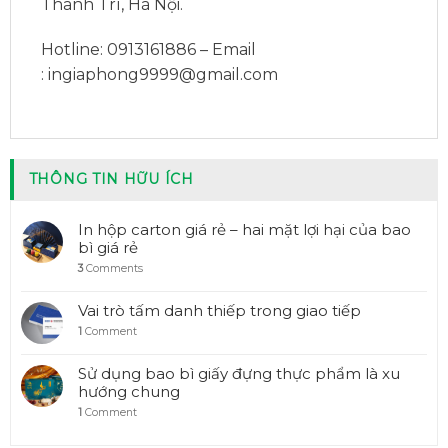
Thanh Trì, Hà Nội.
Hotline: 0913161886 – Email
:
ingiaphong9999@gmail.com
THÔNG TIN HỮU ÍCH
In hộp carton giá rẻ – hai mặt lợi hại của bao
bì giá rẻ
3
Comments
Vai trò tấm danh thiếp trong giao tiếp
1
Comment
Sử dụng bao bì giấy đựng thực phẩm là xu
hướng chung
1
Comment