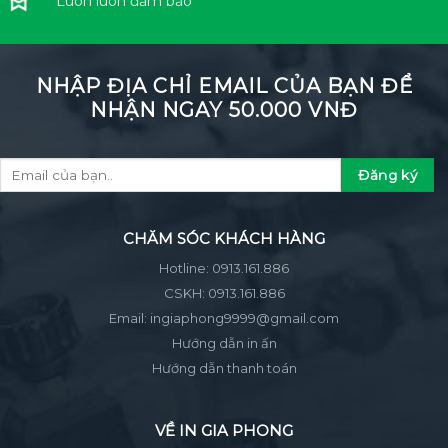
Luôn luôn đảm bảo
NHẬP ĐỊA CHỈ EMAIL CỦA BẠN ĐỂ
NHẬN NGAY 50.000 VNĐ
CHĂM SÓC KHÁCH HÀNG
Hotline:
0913.161.886
CSKH:
0913.161.886
Email:
ingiaphong9999@gmail.com
Hướng dẫn in ấn
Hướng dẫn thanh toán
VỀ IN GIA PHONG