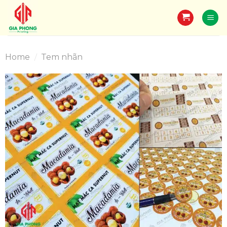
Skip
to
content
Home
/
Tem nhãn