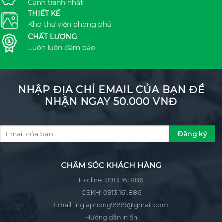
Cạnh tranh nhất
THIẾT KẾ
Kho thư viện phong phú
CHẤT LƯỢNG
Luôn luôn đảm bảo
NHẬP ĐỊA CHỈ EMAIL CỦA BẠN ĐỂ
NHẬN NGAY 50.000 VNĐ
CHĂM SÓC KHÁCH HÀNG
Hotline:
0913.161.886
CSKH:
0913.161.886
Email:
ingiaphong9999@gmail.com
Hướng dẫn in ấn