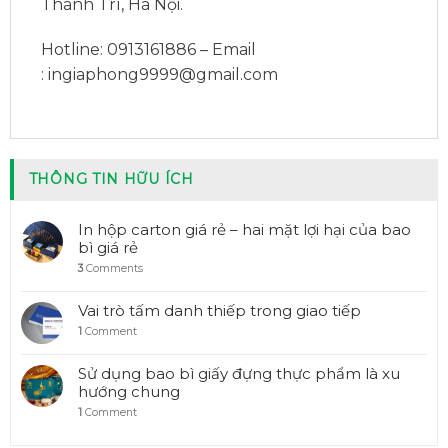
Thanh Trì, Hà Nội.
Hotline: 0913161886 – Email
:
ingiaphong9999@gmail.com
THÔNG TIN HỮU ÍCH
In hộp carton giá rẻ – hai mặt lợi hại của bao
bì giá rẻ
3
Comments
Vai trò tấm danh thiếp trong giao tiếp
1
Comment
Sử dụng bao bì giấy đựng thực phẩm là xu
hướng chung
1
Comment