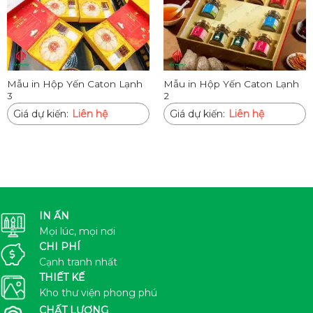
Mẫu in Hộp Yến Caton Lạnh
Mẫu in Hộp Yến Caton Lạnh
3
2
Giá dự kiến:
Liên hệ
Giá dự kiến:
Liên hệ
IN ẤN
Mọi lúc, mọi nơi
CHI PHÍ
Cạnh tranh nhất
THIẾT KẾ
Kho thư viện phong phú
CHẤT LƯỢNG