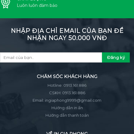
Luôn luôn đảm bảo
NHẬP ĐỊA CHỈ EMAIL CỦA BẠN ĐỂ
NHẬN NGAY 50.000 VNĐ
CHĂM SÓC KHÁCH HÀNG
Hotline:
0913.161.886
CSKH:
0913.161.886
Email:
ingiaphong9999@gmail.com
Hướng dẫn in ấn
Hướng dẫn thanh toán
VỀ IN GIA PHONG